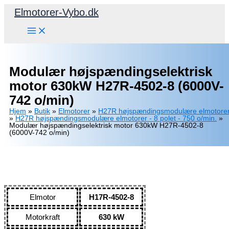
Gå
Elmotorer-Vybo.dk
til
indholdet
Modulær højspændingselektrisk
motor 630kW H27R-4502-8 (6000V-
742 o/min)
Hjem
»
Butik
»
Elmotorer
»
H27R højspændingsmodulære elmotore
»
H27R højspændingsmodulære elmotorer - 8 polet - 750 o/min.
»
Modulær højspændingselektrisk motor 630kW H27R-4502-8
(6000V-742 o/min)
Elmotor
H17R-4502-8
Motorkraft
630 kW