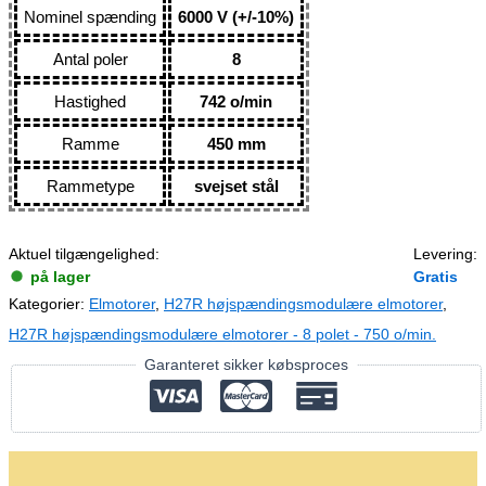
Nominel spænding
6000 V (+/-10%)
Antal poler
8
Hastighed
742 o/min
Ramme
450 mm
Rammetype
svejset stål
Aktuel tilgængelighed:
Levering:
på lager
Gratis
Kategorier:
Elmotorer
,
H27R højspændingsmodulære elmotorer
,
H27R højspændingsmodulære elmotorer - 8 polet - 750 o/min.
Garanteret sikker købsproces