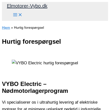
Gå
Elmotorer-Vybo.dk
til
indholdet
Hjem
»
Hurtig forespørgsel
Hurtig forespørgsel
VYBO Electric –
Nødmotorlagerprogram
Vi specialiserer os i ultrahurtig levering af elektriske
motorer for at minimere uplanlagt nedetid i industrielle