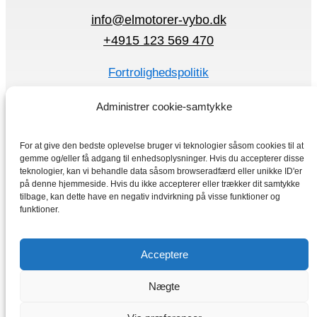
info@elmotorer-vybo.dk
+4915 123 569 470
Fortrolighedspolitik
Vilkår og betingelser
Administrer cookie-samtykke
Hurtig Menu
For at give den bedste oplevelse bruger vi teknologier såsom cookies til at
Elmotorer
gemme og/eller få adgang til enhedsoplysninger. Hvis du accepterer disse
Frekvensomformer
teknologier, kan vi behandle data såsom browseradfærd eller unikke ID'er
på denne hjemmeside. Hvis du ikke accepterer eller trækker dit samtykke
Hjem
tilbage, kan dette have en negativ indvirkning på visse funktioner og
Butik
funktioner.
Acceptere
Nægte