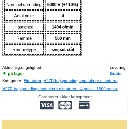
Nominel spænding
6000 V (+/-10%)
Antal poler
4
Hastighed
1494 o/min
Ramme
560 mm
Rammetype
svejset stål
Aktuel tilgængelighed:
Levering:
på lager
Gratis
Kategorier:
Elmotorer
,
H27R højspændingsmodulære elmotorer
,
H27R højspændingsmodulære elmotorer - 4 polet - 1500 o/min.
Garanteret sikker købsproces