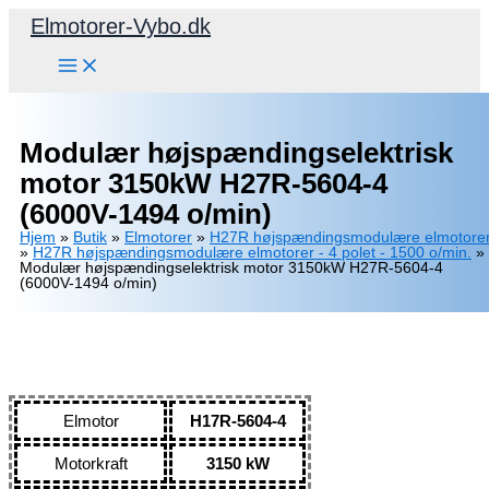
Gå
Elmotorer-Vybo.dk
til
indholdet
Modulær højspændingselektrisk
motor 3150kW H27R-5604-4
(6000V-1494 o/min)
Hjem
»
Butik
»
Elmotorer
»
H27R højspændingsmodulære elmotore
»
H27R højspændingsmodulære elmotorer - 4 polet - 1500 o/min.
»
Modulær højspændingselektrisk motor 3150kW H27R-5604-4
(6000V-1494 o/min)
Elmotor
H17R-5604-4
Motorkraft
3150 kW