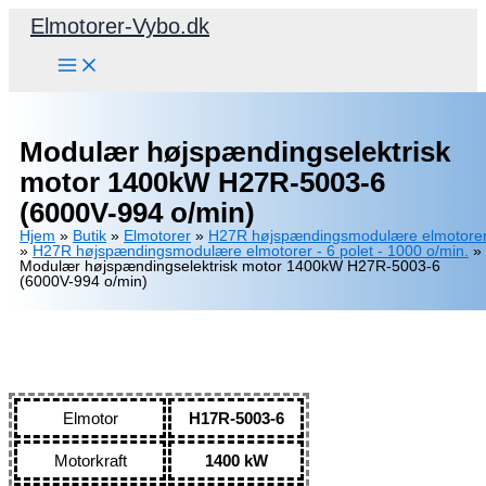
Gå
Elmotorer-Vybo.dk
til
indholdet
Modulær højspændingselektrisk
motor 1400kW H27R-5003-6
(6000V-994 o/min)
Hjem
»
Butik
»
Elmotorer
»
H27R højspændingsmodulære elmotore
»
H27R højspændingsmodulære elmotorer - 6 polet - 1000 o/min.
»
Modulær højspændingselektrisk motor 1400kW H27R-5003-6
(6000V-994 o/min)
Elmotor
H17R-5003-6
Motorkraft
1400 kW