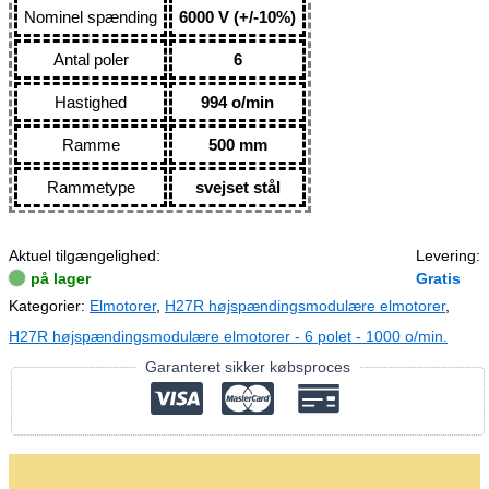
Nominel spænding
6000 V (+/-10%)
Antal poler
6
Hastighed
994 o/min
Ramme
500 mm
Rammetype
svejset stål
Aktuel tilgængelighed:
Levering:
på lager
Gratis
Kategorier:
Elmotorer
,
H27R højspændingsmodulære elmotorer
,
H27R højspændingsmodulære elmotorer - 6 polet - 1000 o/min.
Garanteret sikker købsproces