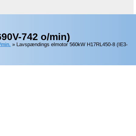
90V-742 o/min)
/min.
»
Lavspændings elmotor 560kW H17RL450-8 (IE3-