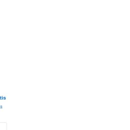
tis
gs