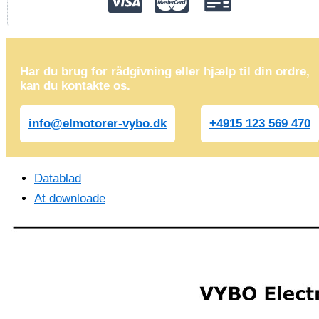
Har du brug for rådgivning eller hjælp til din ordre,
kan du kontakte os.
info@elmotorer-vybo.dk
+4915 123 569 470
Datablad
At downloade