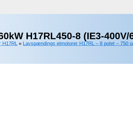
60kW H17RL450-8 (IE3-400V/6
r H17RL
»
Lavspændings elmotorer H17RL – 8 polet – 750 o