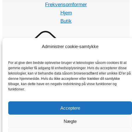
Frekvensomformer
Hjem
Butik
Administrer cookie-samtykke
For at give den bedste oplevelse bruger vi teknologier såsom cookies til at
gemme og/eller få adgang til enhedsoplysninger. Hvis du accepterer disse
teknologier, kan vi behandle data såsom browseradfærd eller unikke ID'er på
denne hjemmeside. Hvis du ikke accepterer eller trækker dit samtykke
tilbage, kan dette have en negativ indvirkning på visse funktioner og
funktioner.
Acceptere
Nægte
Copyright © 2026 Elmotorer-Vybo.dk | VYBO Electric