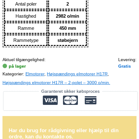
Antal poler
2
Hastighed
2982 o/min
Ramme
450 mm
Rammetype
støbejern
Aktuel tilgængelighed:
Levering:
på lager
Gratis
Kategorier:
Elmotorer
,
Højspændings elmotorer H17R
,
Højspændings elmotorer H17R – 2-polet – 3000 o/min.
Garanteret sikker købsproces
Har du brug for rådgivning eller hjælp til din
ordre, kan du kontakte os.