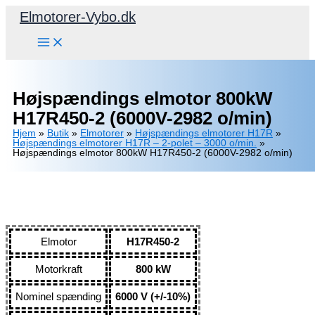
Gå
Elmotorer-Vybo.dk
til
indholdet
Højspændings elmotor 800kW
H17R450-2 (6000V-2982 o/min)
Hjem
»
Butik
»
Elmotorer
»
Højspændings elmotorer H17R
»
Højspændings elmotorer H17R – 2-polet – 3000 o/min.
»
Højspændings elmotor 800kW H17R450-2 (6000V-2982 o/min)
Elmotor
H17R450-2
Motorkraft
800 kW
Nominel spænding
6000 V (+/-10%)