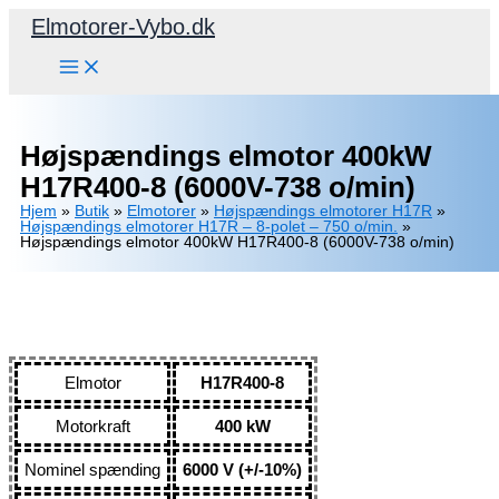
Gå
Elmotorer-Vybo.dk
til
indholdet
Højspændings elmotor 400kW
H17R400-8 (6000V-738 o/min)
Hjem
»
Butik
»
Elmotorer
»
Højspændings elmotorer H17R
»
Højspændings elmotorer H17R – 8-polet – 750 o/min.
»
Højspændings elmotor 400kW H17R400-8 (6000V-738 o/min)
Elmotor
H17R400-8
Motorkraft
400 kW
Nominel spænding
6000 V (+/-10%)