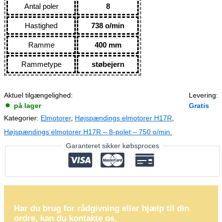
Antal poler
8
Hastighed
738 o/min
Ramme
400 mm
Rammetype
støbejern
Aktuel tilgængelighed:
Levering:
på lager
Gratis
Kategorier:
Elmotorer
,
Højspændings elmotorer H17R
,
Højspændings elmotorer H17R – 8-polet – 750 o/min.
Garanteret sikker købsproces
Har du brug for rådgivning eller hjælp til din
ordre, kan du kontakte os.