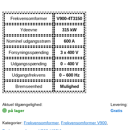
Frekvensomformer
V900-4T3150
Ydeevne
315 kW
Nominel udgangsstrøm
600 A
Forsyningsspænding
3 x 400 V
Udgangsspænding
0 – 400 V
Udgangsfrekvens
0 – 600 Hz
Bremseenhed
Mulighed
Aktuel tilgængelighed:
Levering:
på lager
Gratis
Kategorier:
Frekvensomformer
,
Frekvensomformer V900
,