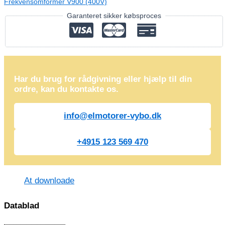
Frekvensomformer V900 (400V)
Garanteret sikker købsproces
Har du brug for rådgivning eller hjælp til din
ordre, kan du kontakte os.
info@elmotorer-vybo.dk
+4915 123 569 470
At downloade
Datablad