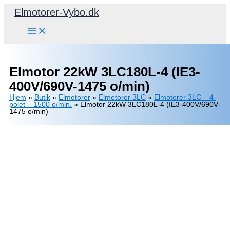
Gå
Elmotorer-Vybo.dk
til
indholdet
Elmotor 22kW 3LC180L-4 (IE3-
400V/690V-1475 o/min)
Hjem
»
Butik
»
Elmotorer
»
Elmotorer 3LC
»
Elmotorer 3LC – 4-
polet – 1500 o/min.
»
Elmotor 22kW 3LC180L-4 (IE3-400V/690V-
1475 o/min)