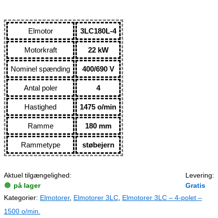
Elmotor
3LC180L-4
Motorkraft
22 kW
Nominel spænding
400/690 V
Antal poler
4
Hastighed
1475 o/min
Ramme
180 mm
Rammetype
støbejern
Aktuel tilgængelighed:
Levering:
på lager
Gratis
Kategorier:
Elmotorer
,
Elmotorer 3LC
,
Elmotorer 3LC – 4-polet –
1500 o/min.