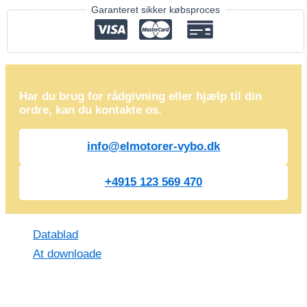
Garanteret sikker købsproces
Har du brug for rådgivning eller hjælp til din
ordre, kan du kontakte os.
info@elmotorer-vybo.dk
+4915 123 569 470
Datablad
At downloade