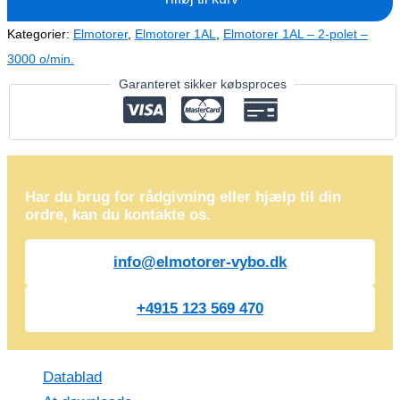
2
(400V-
Kategorier:
Elmotorer
,
Elmotorer 1AL
,
Elmotorer 1AL – 2-polet –
2720
3000 o/min.
o/min)
Garanteret sikker købsproces
antal
Har du brug for rådgivning eller hjælp til din
ordre, kan du kontakte os.
info@elmotorer-vybo.dk
+4915 123 569 470
Datablad