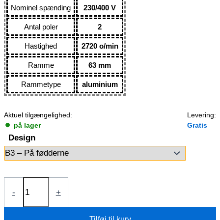
Nominel spænding
230/400 V
Antal poler
2
Hastighed
2720 o/min
Ramme
63 mm
Rammetype
aluminium
Aktuel tilgængelighed:
Levering:
på lager
Gratis
Design
Elmotor
-
+
0,25kW
1AL63M2-
Tilføj til kurv