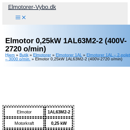
Gå
Elmotorer-Vybo.dk
til
indholdet
Elmotor 0,25kW 1AL63M2-2 (400V-
2720 o/min)
Hjem
»
Butik
»
Elmotorer
»
Elmotorer 1AL
»
Elmotorer 1AL – 2-polet
– 3000 o/min.
»
Elmotor 0,25kW 1AL63M2-2 (400V-2720 o/min)
Elmotor
1AL63M2-2
Motorkraft
0,25 kW