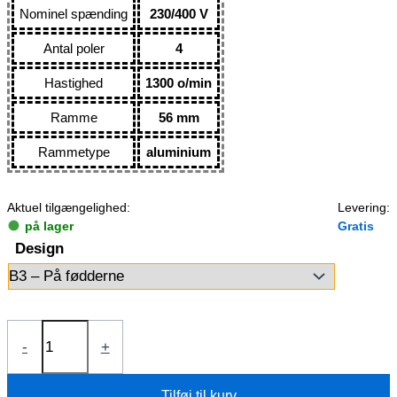
Nominel spænding
230/400 V
Antal poler
4
Hastighed
1300 o/min
Ramme
56 mm
Rammetype
aluminium
Aktuel tilgængelighed:
Levering:
på lager
Gratis
Design
Elmotor
-
+
0,09kW
1AL562-
Tilføj til kurv