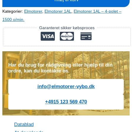
4
(400V-
Kategorier:
Elmotorer
,
Elmotorer 1AL
,
Elmotorer 1AL – 4-polet –
1300
1500 o/min.
o/min)
Garanteret sikker købsproces
antal
Har du brug for rådgivning eller hjælp til din
ordre, kan du kontakte os.
info@elmotorer-vybo.dk
+4915 123 569 470
Datablad