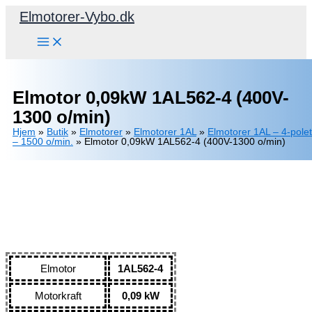
Gå
Elmotorer-Vybo.dk
til
indholdet
Elmotor 0,09kW 1AL562-4 (400V-
1300 o/min)
Hjem
»
Butik
»
Elmotorer
»
Elmotorer 1AL
»
Elmotorer 1AL – 4-polet
– 1500 o/min.
»
Elmotor 0,09kW 1AL562-4 (400V-1300 o/min)
Elmotor
1AL562-4
Motorkraft
0,09 kW