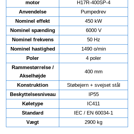
motor
H17R-400SP-4
Anvendelse
Pumpedrev
Nominel effekt
450 kW
Nominel spænding
6000 V
Nominel frekvens
50 Hz
Nominel hastighed
1490 o/min
Poler
4 poler
Rammestørrelse /
400 mm
Akselhøjde
Konstruktion
Støbejern + svejset stål
Beskyttelsesniveau
IP55
Køletype
IC411
Standard
IEC / EN 60034-1
Vægt
2900 kg